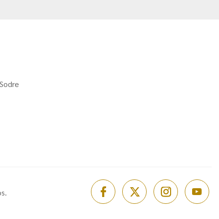
 Sodre
s.