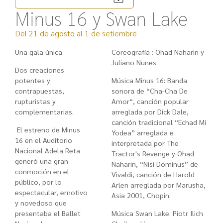
Minus 16 y Swan Lake
Del 21 de agosto al 1 de setiembre
Una gala única
Coreografía : Ohad Naharin y
Juliano Nunes
Dos creaciones
potentes y
Música
Minus 16
: Banda
contrapuestas,
sonora de “Cha-Cha De
rupturistas y
Amor“, canción popular
complementarias.
arreglada por Dick Dale,
canción tradicional “Echad Mi
El estreno de Minus
Yodea” arreglada e
16 en el Auditorio
interpretada por The
Nacional Adela Reta
Tractor's Revenge y Ohad
generó una gran
Naharin, “Nisi Dominus” de
conmoción en el
Vivaldi, canción de Harold
público, por lo
Arlen arreglada por Marusha,
espectacular, emotivo
Asia 2001, Chopin.
y novedoso que
presentaba el Ballet
Música Swan Lake: Piotr Ilich