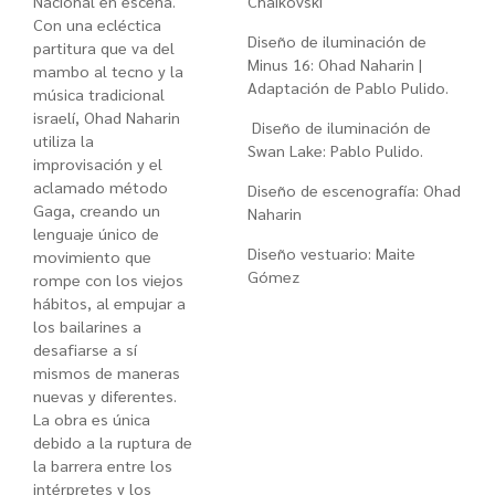
Nacional en escena.
Chaikovski
Con una ecléctica
Diseño de iluminación de
partitura que va del
Minus 16: Ohad Naharin |
mambo al tecno y la
Adaptación de Pablo Pulido.
música tradicional
israelí, Ohad Naharin
Diseño de iluminación de
utiliza la
Swan Lake:
Pablo Pulido.
improvisación y el
aclamado método
Diseño de escenografía: Ohad
Gaga, creando un
Naharin
lenguaje único de
Diseño vestuario: Maite
movimiento que
Gómez
rompe con los viejos
hábitos, al empujar a
los bailarines a
desafiarse a sí
mismos de maneras
nuevas y diferentes.
La obra es única
debido a la ruptura de
la barrera entre los
intérpretes y los