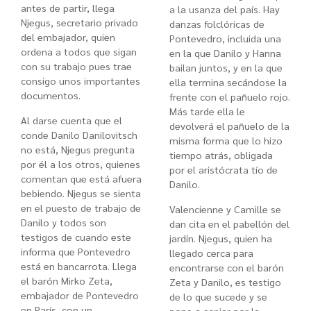
antes de partir, llega
a la usanza del país. Hay
Njegus, secretario privado
danzas folclóricas de
del embajador, quien
Pontevedro, incluida una
ordena a todos que sigan
en la que Danilo y Hanna
con su trabajo pues trae
bailan juntos, y en la que
consigo unos importantes
ella termina secándose la
documentos.
frente con el pañuelo rojo.
Más tarde ella le
Al darse cuenta que el
devolverá el pañuelo de la
conde Danilo Danilovitsch
misma forma que lo hizo
no está, Njegus pregunta
tiempo atrás, obligada
por él a los otros, quienes
por el aristócrata tío de
comentan que está afuera
Danilo.
bebiendo. Njegus se sienta
en el puesto de trabajo de
Valencienne y Camille se
Danilo y todos son
dan cita en el pabellón del
testigos de cuando este
jardín. Njegus, quien ha
informa que Pontevedro
llegado cerca para
está en bancarrota. Llega
encontrarse con el barón
el barón Mirko Zeta,
Zeta y Danilo, es testigo
embajador de Pontevedro
de lo que sucede y se
en París, con un