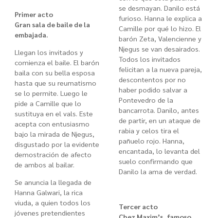
se desmayan. Danilo está
Primer acto
furioso. Hanna le explica a
Gran sala de baile de la
Camille por qué lo hizo. El
embajada.
barón Zeta, Valencienne y
Njegus se van desairados.
Llegan los invitados y
Todos los invitados
comienza el baile. El barón
felicitan a la nueva pareja,
baila con su bella esposa
descontentos por no
hasta que su reumatismo
haber podido salvar a
se lo permite. Luego le
Pontevedro de la
pide a Camille que lo
bancarrota. Danilo, antes
sustituya en el vals. Este
de partir, en un ataque de
acepta con entusiasmo
rabia y celos tira el
bajo la mirada de Njegus,
pañuelo rojo. Hanna,
disgustado por la evidente
encantada, lo levanta del
demostración de afecto
suelo confirmando que
de ambos al bailar.
Danilo la ama de verdad.
Se anuncia la llegada de
Hanna Galwari, la rica
viuda, a quien todos los
Tercer acto
jóvenes pretendientes
Chez Maxim’s, famoso