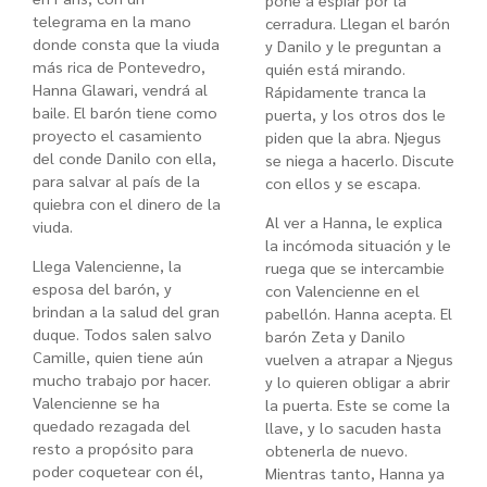
pone a espiar por la
telegrama en la mano
cerradura. Llegan el barón
donde consta que la viuda
y Danilo y le preguntan a
más rica de Pontevedro,
quién está mirando.
Hanna Glawari, vendrá al
Rápidamente tranca la
baile. El barón tiene como
puerta, y los otros dos le
proyecto el casamiento
piden que la abra. Njegus
del conde Danilo con ella,
se niega a hacerlo. Discute
para salvar al país de la
con ellos y se escapa.
quiebra con el dinero de la
Al ver a Hanna, le explica
viuda.
la incómoda situación y le
Llega Valencienne, la
ruega que se intercambie
esposa del barón, y
con Valencienne en el
brindan a la salud del gran
pabellón. Hanna acepta. El
duque. Todos salen salvo
barón Zeta y Danilo
Camille, quien tiene aún
vuelven a atrapar a Njegus
mucho trabajo por hacer.
y lo quieren obligar a abrir
Valencienne se ha
la puerta. Este se come la
quedado rezagada del
llave, y lo sacuden hasta
resto a propósito para
obtenerla de nuevo.
poder coquetear con él,
Mientras tanto, Hanna ya