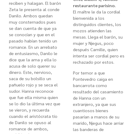
reciben y halagan. El barón
restaurante parisino.
Zeta le presenta al conde
El maître le da la cordial
Danilo. Ambos quedan
bienvenida a los
muy consternados pues
distinguidos clientes, los
se dan cuenta de que ya
mozos atienden las
se conocían y que en el
mesas. Llega el barón, su
pasado habían tenido un
mujer y Njegus, poco
romance. En un arrebato
después Camille, quien
de entusiasmo, Danilo le
intenta ser cordial pero es
dice que la ama y ella lo
rechazado por estos.
acusa de solo querer su
dinero. Este, nervioso,
Por temor a que
saca de su bolsillo un
Pontevedro caiga en
pañuelo rojo y se seca el
bancarrota como
sudor. Hanna reconoce
resultado del casamiento
que fue ella misma quien
de Hanna con un
se lo dio la última vez que
extranjero, ya que sus
se vieron, y recuerda
cuantiosos bienes
cuando el aristócrata tío
pasarían a manos de su
de Danilo se opuso al
marido, Njegus hace arriar
romance de ambos,
las banderas de