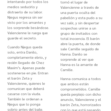
intentando por todos los
tomó el lugar de
medios seducirlo y
Valencienne a través de
distraerlo de su labor.
una puerta oculta del
Njegus regresa sin ser
pabellón y esta pudo a su
visto por los amantes y
vez salir, y sin despertar
los sorprende besándose.
sospechas unirse a un
Valencienne le ruega que
grupo de invitados con
guarde el secreto.
total inocencia. El barón
abre la puerta, de donde
Cuando Njegus queda
sale Camille seguido de
solo, entra Danilo,
Hanna. Danilo se
completamente ebrio, y
sorprende al ver que
recién llegado de Chez
Hanna es la amante de
Maxim’s. Apenas puede
Camille.
sostenerse en pie. Entran
el barón Zeta y
Hanna comunica a todos
Valencienne, quienes le
que ambos están
comunican que deberá
comprometidos. Camille
casarse con la viuda.
queda perplejo con dicho
También le ordenan a
anuncio, Valencienne y el
Njegus que lo ponga
barón Zeta, horrorizados
sobrio antes del baile.
con lo que está pasando