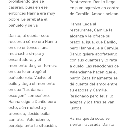
prohibiendo que se
Pontevedro. Danilo llega
casaran, pues en ese
en plan agresivo en contra
entonces Hanna era muy
de Camille. Ambos pelean.
pobre. Le arrebata el
Hanna llega al
pañuelo y se va.
restaurante, Camille la
Danilo, al quedar solo,
alcanza y le ofrece su
recuerda cómo era Hanna
brazo al igual que Danilo,
en ese entonces, una
pero Hanna elije a Camille.
muchacha simple y
Danilo quiere abofetearlo
encantadora, y el
con sus guantes y lo reta
momento de gran ternura
a duelo. Las reacciones de
en que le entregó el
Valencienne hacen que el
pañuelo rojo. Vuelve el
barón Zeta finalmente se
baile y llega el momento
dé cuenta del amor entre
en que “las damas
su esposa y Camille.
escogen” compañero.
Resignado pero feliz, lo
Hanna elige a Danilo pero
acepta y los tres se van
este, aún molesto y
juntos.
ofendido, decide bailar
Hanna queda sola, se
con otra. Valencienne,
siente fracasada. Danilo
perpleja ante la situación,