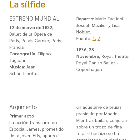
La sílfide
ESTRENO MUNDIAL
Reparto:
Marie Taglioni,
Joseph Mazilier y Lisa
12 de marzo de 1832,
Noblet.
Ballet de la Ópera de
Fuente:
1
,
2
París, Palais Garnier, París,
Francia
1836, 28
Coreografía:
Filippo
Noviembre,
Royal Theater
Taglioni
Royal Danish Ballet -
Música:
Jean
Copenhagen
Schneitzhöffer
Argumento
un aquelarre de brujas
presidido por Magde.
Primer acto
Mientras bailan, conjuran
La acción transcurre en
sobre un trozo de fina
Escocia. James, prometido
tela. El hechizo se ha
de la joven Effy, aparece
completado, la niebla se