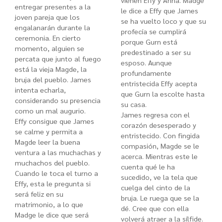
vienen Effy y Anna. Madge
entregar presentes a la
le dice a Effy que James
joven pareja que los
se ha vuelto loco y que su
engalanarán durante la
profecía se cumplirá
ceremonia. En cierto
porque Gurn está
momento, alguien se
predestinado a ser su
percata que junto al fuego
esposo. Aunque
está la vieja Magde, la
profundamente
bruja del pueblo. James
entristecida Effy acepta
intenta echarla,
que Gurn la escolte hasta
considerando su presencia
su casa.
como un mal augurio.
James regresa con el
Effy consigue que James
corazón desesperado y
se calme y permita a
entristecido. Con fingida
Magde leer la buena
compasión, Magde se le
ventura a las muchachas y
acerca. Mientras este le
muchachos del pueblo.
cuenta qué le ha
Cuando le toca el turno a
sucedido, ve la tela que
Effy, esta le pregunta si
cuelga del cinto de la
será feliz en su
bruja. Le ruega que se la
matrimonio, a lo que
dé. Cree que con ella
Madge le dice que será
volverá atraer a la sílfide.