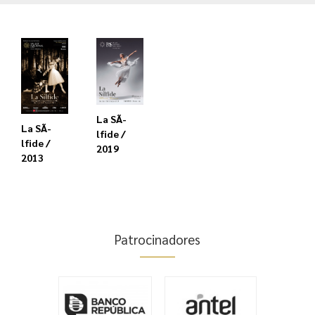
La SÃ­
La SÃ­
lfide /
lfide /
2019
2013
Patrocinadores