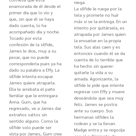
niega.
enamorada de él desde el
La sílfide le ruega por la
primer día que lo vio y
tela y promete no huir
que, sin que él se haya
más si se la entrega. En un
dado cuenta, lo ha
intento por quitársela, es
acompañado día y noche.
atrapada por James quien
Tocado por esta
la envuelve en la propia
confesión de la sílfide,
tela. Sus alas caen y es
James le dice, muy a su
entonces cuando él se da
pesar, que no puede
cuenta de lo terrible que
corresponderla pues ya ha
ha hecho sin querer:
dado su palabra a Effy. La
quitarle la vida a su
sílfide intenta escapar.
amada. Agonizante, la
James quiere atraparla.
sílfide le pide que intente
Ella le arrebata el paño
regresar con Effy y muere
familiar que le entregara
deseándole que sea muy
Anna.
Gurn, que ha
feliz. James se postra
regresado, ve a James dar
ante su cuerpo. Sus
extraños saltos sin
hermanas sílfides la
sentido alguno. Como la
rodean y se la llevan.
sílfide solo puede ser
Madge entra y se regocija
vista por James, Gurn cree