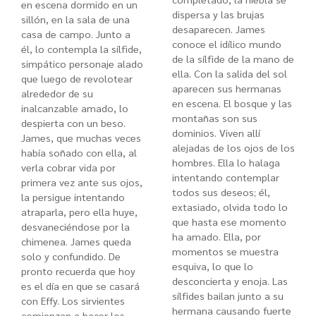
en escena dormido en un
dispersa y las brujas
sillón, en la sala de una
desaparecen. James
casa de campo. Junto a
conoce el idílico mundo
él, lo contempla la sílfide,
de la sílfide de la mano de
simpático personaje alado
ella. Con la salida del sol
que luego de revolotear
aparecen sus hermanas
alrededor de su
en escena. El bosque y las
inalcanzable amado, lo
montañas son sus
despierta con un beso.
dominios. Viven allí
James, que muchas veces
alejadas de los ojos de los
había soñado con ella, al
hombres. Ella lo halaga
verla cobrar vida por
intentando contemplar
primera vez ante sus ojos,
todos sus deseos; él,
la persigue intentando
extasiado, olvida todo lo
atraparla, pero ella huye,
que hasta ese momento
desvaneciéndose por la
ha amado. Ella, por
chimenea. James queda
momentos se muestra
solo y confundido. De
esquiva, lo que lo
pronto recuerda que hoy
desconcierta y enoja. Las
es el día en que se casará
sílfides bailan junto a su
con Effy. Los sirvientes
hermana causando fuerte
comienzan a hacer los