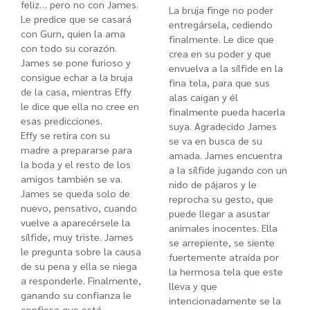
feliz… pero no con James.
La bruja finge no poder
Le predice que se casará
entregársela, cediendo
con Gurn, quien la ama
finalmente. Le dice que
con todo su corazón.
crea en su poder y que
James se pone furioso y
envuelva a la sílfide en la
consigue echar a la bruja
fina tela, para que sus
de la casa, mientras Effy
alas caigan y él
le dice que ella no cree en
finalmente pueda hacerla
esas predicciones.
suya. Agradecido James
Effy se retira con su
se va en busca de su
madre a prepararse para
amada. James encuentra
la boda y el resto de los
a la sílfide jugando con un
amigos también se va.
nido de pájaros y le
James se queda solo de
reprocha su gesto, que
nuevo, pensativo, cuando
puede llegar a asustar
vuelve a aparecérsele la
animales inocentes. Ella
sílfide, muy triste. James
se arrepiente, se siente
le pregunta sobre la causa
fuertemente atraída por
de su pena y ella se niega
la hermosa tela que este
a responderle. Finalmente,
lleva y que
ganando su confianza le
intencionadamente se la
confiesa que está