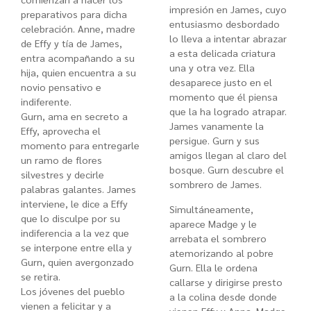
impresión en James, cuyo
preparativos para dicha
entusiasmo desbordado
celebración. Anne, madre
lo lleva a intentar abrazar
de Effy y tía de James,
a esta delicada criatura
entra acompañando a su
una y otra vez. Ella
hija, quien encuentra a su
desaparece justo en el
novio pensativo e
momento que él piensa
indiferente.
que la ha logrado atrapar.
Gurn, ama en secreto a
James vanamente la
Effy, aprovecha el
persigue. Gurn y sus
momento para entregarle
amigos llegan al claro del
un ramo de flores
bosque. Gurn descubre el
silvestres y decirle
sombrero de James.
palabras galantes. James
interviene, le dice a Effy
Simultáneamente,
que lo disculpe por su
aparece Madge y le
indiferencia a la vez que
arrebata el sombrero
se interpone entre ella y
atemorizando al pobre
Gurn, quien avergonzado
Gurn. Ella le ordena
se retira.
callarse y dirigirse presto
Los jóvenes del pueblo
a la colina desde donde
vienen a felicitar y a