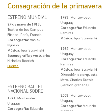
Consagración de la primavera
ESTRENO MUNDIAL
1973,
Montevideo,
Uruguay
29 de mayo de 1913,
Coreografía:
Eduardo
Teatro de los Campos
Ramírez
Elíseos, París, Francia
Música:
Igor Stravisnki
Coreografía:
Vaslav
Nijinsky
1985,
Montevideo,
Música:
Igor Stravinski
Uruguay
Escenografía y vestuario:
Coreografía:
Eduardo
Nicholas Roerich
Ramírez
Fuente
Música:
Igor Stravisnki
Dirección de orquesta:
Mtro. Charles Dutoit
(versión grabada)
ESTRENO BALLET
NACIONAL SODRE
2003,
Montevideo,
1971,
Montevideo,
Uruguay
Uruguay
Coreografía:
Mauricio
Coreografía:
Eduardo
Wainrot